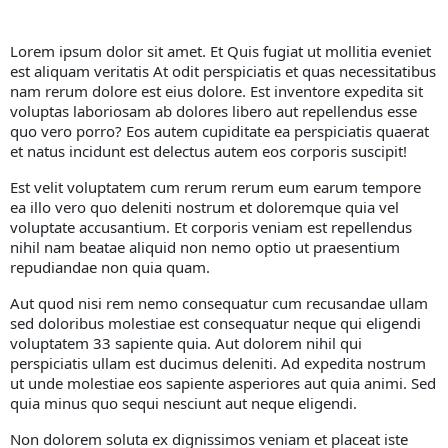
Lorem ipsum dolor sit amet. Et Quis fugiat ut mollitia eveniet
est aliquam veritatis At odit perspiciatis et quas necessitatibus
nam rerum dolore est eius dolore. Est inventore expedita sit
voluptas laboriosam ab dolores libero aut repellendus esse
quo vero porro? Eos autem cupiditate ea perspiciatis quaerat
et natus incidunt est delectus autem eos corporis suscipit!
Est velit voluptatem cum rerum rerum eum earum tempore
ea illo vero quo deleniti nostrum et doloremque quia vel
voluptate accusantium. Et corporis veniam est repellendus
nihil nam beatae aliquid non nemo optio ut praesentium
repudiandae non quia quam.
Aut quod nisi rem nemo consequatur cum recusandae ullam
sed doloribus molestiae est consequatur neque qui eligendi
voluptatem 33 sapiente quia. Aut dolorem nihil qui
perspiciatis ullam est ducimus deleniti. Ad expedita nostrum
ut unde molestiae eos sapiente asperiores aut quia animi. Sed
quia minus quo sequi nesciunt aut neque eligendi.
Non dolorem soluta ex dignissimos veniam et placeat iste